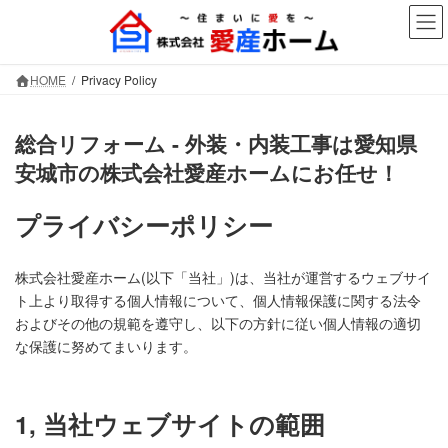
コ
ナ
ン
ビ
テ
ゲ
ン
ー
HOME
Privacy Policy
ツ
シ
へ
ョ
ス
ン
総合リフォーム - 外装・内装工事は愛知県
キ
に
安城市の株式会社愛産ホームにお任せ！
ッ
移
プ
動
プライバシーポリシー
株式会社愛産ホーム(以下「当社」)は、当社が運営するウェブサイ
ト上より取得する個人情報について、個人情報保護に関する法令
およびその他の規範を遵守し、以下の方針に従い個人情報の適切
な保護に努めてまいります。
1, 当社ウェブサイトの範囲