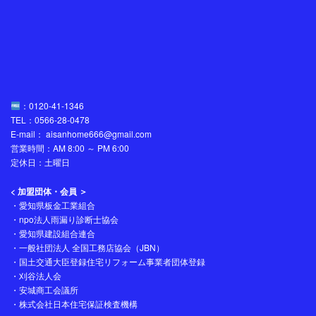
：0120-41-1346
TEL：0566-28-0478
E-mail： aisanhome666@gmail.com
営業時間：AM 8:00 ～ PM 6:00
定休日：土曜日
< 加盟団体・会員 ＞
・愛知県板金工業組合
・npo法人雨漏り診断士協会
・愛知県建設組合連合
・一般社団法人 全国工務店協会（JBN）
・国土交通大臣登録住宅リフォーム事業者団体登録
・刈谷法人会
・安城商工会議所
・株式会社日本住宅保証検査機構