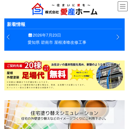
コ
ナ
ン
ビ
テ
ゲ
ン
ー
新着情報
ツ
シ
へ
ョ
2026年7月23日
ス
ン
愛知県 碧南市 屋根漆喰改修工事
キ
に
ッ
移
プ
動