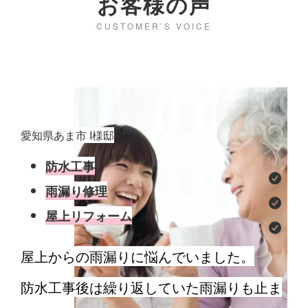
お客様の声
CUSTOMER’S VOICE
愛知県あま市 I様邸
愛知
防水工事
雨漏り修理
屋上リフォーム
屋上からの雨漏りに悩んでいました。
小
防水工事後は繰り返していた雨漏りも止ま
原