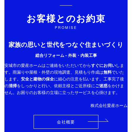
お客様とのお約束
i
PROMISE
家族の思いと世代をつなぐ住まいづくり
d
総合リフォーム - 外装・内装工事
安城市の愛産ホームは
ご連絡をいただいてから
すぐにお伺い
しま
す。雨漏りや屋根・外壁の現地調査、見積もり作成は
無料
でいた
e
します。
安全と建物の保全
に細心の注意を払います。工事完了後
の
清掃
をしっかりと行い、依頼主様とご近所様に
ご迷惑
をかけま
せん。お困りのお客様の立場に立ったサービスを心掛けます。
o
株式会社愛産ホーム
会社概要