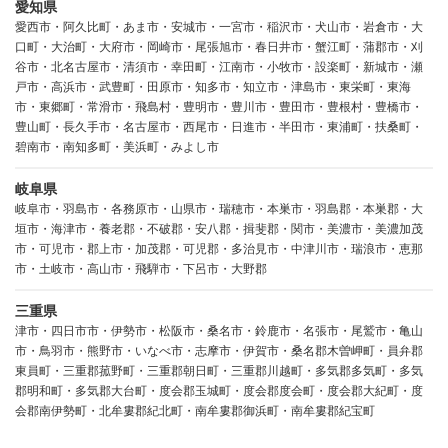
愛知県
愛西市・阿久比町・あま市・安城市・一宮市・稲沢市・犬山市・岩倉市・大
口町・大治町・大府市・岡崎市・尾張旭市・春日井市・蟹江町・蒲郡市・刈
谷市・北名古屋市・清須市・幸田町・江南市・小牧市・設楽町・新城市・瀬
戸市・高浜市・武豊町・田原市・知多市・知立市・津島市・東栄町・東海
市・東郷町・常滑市・飛島村・豊明市・豊川市・豊田市・豊根村・豊橋市・
豊山町・長久手市・名古屋市・西尾市・日進市・半田市・東浦町・扶桑町・
碧南市・南知多町・美浜町・みよし市
岐阜県
岐阜市・羽島市・各務原市・山県市・瑞穂市・本巣市・羽島郡・本巣郡・大
垣市・海津市・養老郡・不破郡・安八郡・揖斐郡・関市・美濃市・美濃加茂
市・可児市・郡上市・加茂郡・可児郡・多治見市・中津川市・瑞浪市・恵那
市・土岐市・高山市・飛騨市・下呂市・大野郡
三重県
津市・四日市市・伊勢市・松阪市・桑名市・鈴鹿市・名張市・尾鷲市・亀山
市・鳥羽市・熊野市・いなべ市・志摩市・伊賀市・桑名郡木曽岬町・員弁郡
東員町・三重郡菰野町・三重郡朝日町・三重郡川越町・多気郡多気町・多気
郡明和町・多気郡大台町・度会郡玉城町・度会郡度会町・度会郡大紀町・度
会郡南伊勢町・北牟婁郡紀北町・南牟婁郡御浜町・南牟婁郡紀宝町