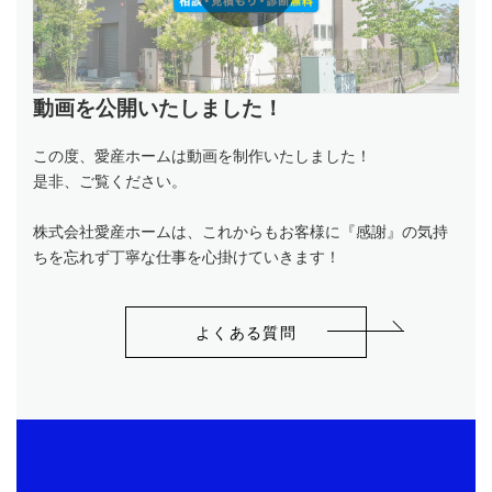
P
動画を公開いたしました！
l
この度、愛産ホームは動画を制作いたしました！
是非、ご覧ください。
a
株式会社愛産ホームは、これからもお客様に『感謝』の気持
ちを忘れず丁寧な仕事を心掛けていきます！
よくある質問
y
V