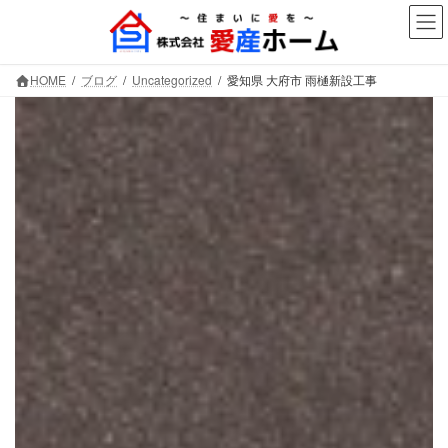
コ
ナ
ン
ビ
テ
ゲ
ン
ー
HOME
ブログ
Uncategorized
愛知県 大府市 雨樋新設工事
ツ
シ
へ
ョ
ス
ン
キ
に
ッ
移
プ
動
愛知県 大府市 雨樋新設工事
株式会社愛産ホーム
～大切なお住まいを守ります～
愛知県大府市を中心に、屋根工事・漆喰を筆頭に防水
やリフォーム工事も行っています。