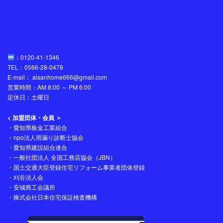
：0120-41-1346
TEL：0566-28-0478
E-mail： aisanhome666@gmail.com
営業時間：AM 8:00 ～ PM 6:00
定休日：土曜日
< 加盟団体・会員 ＞
・愛知県板金工業組合
・npo法人雨漏り診断士協会
・愛知県建設組合連合
・一般社団法人 全国工務店協会（JBN）
・国土交通大臣登録住宅リフォーム事業者団体登録
・刈谷法人会
・安城商工会議所
・株式会社日本住宅保証検査機構