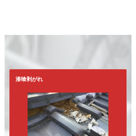
どれか一つでも当てはまったら、
要注
漆喰剥がれ
意
です。