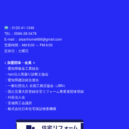
：0120-41-1346
TEL：0566-28-0478
E-mail： aisanhome666@gmail.com
営業時間：AM 8:00 ～ PM 6:00
定休日：土曜日
< 加盟団体・会員 ＞
・愛知県板金工業組合
・npo法人雨漏り診断士協会
・愛知県建設組合連合
・一般社団法人 全国工務店協会（JBN）
・国土交通大臣登録住宅リフォーム事業者団体登録
・刈谷法人会
・安城商工会議所
・株式会社日本住宅保証検査機構