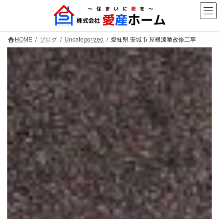
コ
ナ
ン
ビ
テ
ゲ
ン
ー
HOME
ブログ
Uncategorized
愛知県 安城市 屋根漆喰改修工事
ツ
シ
へ
ョ
ス
ン
キ
に
ッ
移
プ
動
愛知県 安城市 屋根漆喰改修工事
株式会社愛産ホーム
～大切なお住まいを守ります～
愛知県安城市を中心に、屋根工事を筆頭に外壁塗装や
リフォーム工事も行っています。