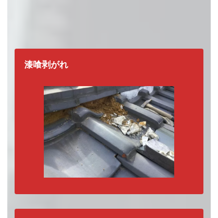
どれか一つでも当てはまったら、
要注
漆喰剥がれ
意
です。