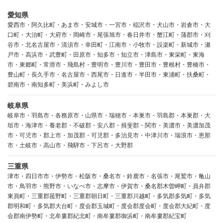
愛知県
愛西市・阿久比町・あま市・安城市・一宮市・稲沢市・犬山市・岩倉市・大
口町・大治町・大府市・岡崎市・尾張旭市・春日井市・蟹江町・蒲郡市・刈
谷市・北名古屋市・清須市・幸田町・江南市・小牧市・設楽町・新城市・瀬
戸市・高浜市・武豊町・田原市・知多市・知立市・津島市・東栄町・東海
市・東郷町・常滑市・飛島村・豊明市・豊川市・豊田市・豊根村・豊橋市・
豊山町・長久手市・名古屋市・西尾市・日進市・半田市・東浦町・扶桑町・
碧南市・南知多町・美浜町・みよし市
岐阜県
岐阜市・羽島市・各務原市・山県市・瑞穂市・本巣市・羽島郡・本巣郡・大
垣市・海津市・養老郡・不破郡・安八郡・揖斐郡・関市・美濃市・美濃加茂
市・可児市・郡上市・加茂郡・可児郡・多治見市・中津川市・瑞浪市・恵那
市・土岐市・高山市・飛騨市・下呂市・大野郡
三重県
津市・四日市市・伊勢市・松阪市・桑名市・鈴鹿市・名張市・尾鷲市・亀山
市・鳥羽市・熊野市・いなべ市・志摩市・伊賀市・桑名郡木曽岬町・員弁郡
東員町・三重郡菰野町・三重郡朝日町・三重郡川越町・多気郡多気町・多気
郡明和町・多気郡大台町・度会郡玉城町・度会郡度会町・度会郡大紀町・度
会郡南伊勢町・北牟婁郡紀北町・南牟婁郡御浜町・南牟婁郡紀宝町