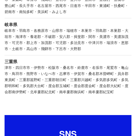
豊山町・長久手市・名古屋市・西尾市・日進市・半田市・東浦町・扶桑町・
碧南市・南知多町・美浜町・みよし市
岐阜県
岐阜市・羽島市・各務原市・山県市・瑞穂市・本巣市・羽島郡・本巣郡・大
垣市・海津市・養老郡・不破郡・安八郡・揖斐郡・関市・美濃市・美濃加茂
市・可児市・郡上市・加茂郡・可児郡・多治見市・中津川市・瑞浪市・恵那
市・土岐市・高山市・飛騨市・下呂市・大野郡
三重県
津市・四日市市・伊勢市・松阪市・桑名市・鈴鹿市・名張市・尾鷲市・亀山
市・鳥羽市・熊野市・いなべ市・志摩市・伊賀市・桑名郡木曽岬町・員弁郡
東員町・三重郡菰野町・三重郡朝日町・三重郡川越町・多気郡多気町・多気
郡明和町・多気郡大台町・度会郡玉城町・度会郡度会町・度会郡大紀町・度
会郡南伊勢町・北牟婁郡紀北町・南牟婁郡御浜町・南牟婁郡紀宝町
SNS