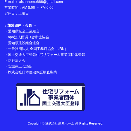
E-mail： aisanhome666@gmail.com
営業時間：AM 8:00 ～ PM 6:00
定休日：土曜日
< 加盟団体・会員 ＞
・愛知県板金工業組合
・npo法人雨漏り診断士協会
・愛知県建設組合連合
・一般社団法人 全国工務店協会（JBN）
・国土交通大臣登録住宅リフォーム事業者団体登録
・刈谷法人会
・安城商工会議所
・株式会社日本住宅保証検査機構
Copyright © 株式会社愛産ホーム All Rights Reserved.