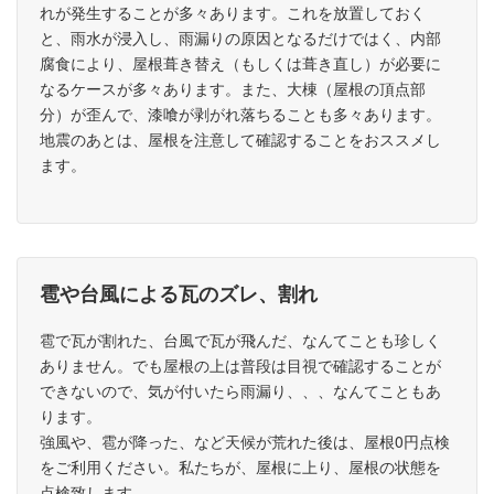
れが発生することが多々あります。これを放置しておく
と、雨水が浸入し、雨漏りの原因となるだけではく、内部
腐食により、屋根葺き替え（もしくは葺き直し）が必要に
なるケースが多々あります。また、大棟（屋根の頂点部
分）が歪んで、漆喰が剥がれ落ちることも多々あります。
地震のあとは、屋根を注意して確認することをおススメし
ます。
雹や台風による瓦のズレ、割れ
雹で瓦が割れた、台風で瓦が飛んだ、なんてことも珍しく
ありません。でも屋根の上は普段は目視で確認することが
できないので、気が付いたら雨漏り、、、なんてこともあ
ります。
強風や、雹が降った、など天候が荒れた後は、屋根0円点検
をご利用ください。私たちが、屋根に上り、屋根の状態を
点検致します。