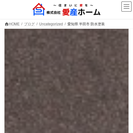
コ
ナ
ン
ビ
テ
ゲ
ン
ー
HOME
ブログ
Uncategorized
愛知県 半田市 防水塗装
ツ
シ
へ
ョ
ス
ン
キ
に
ッ
移
プ
動
愛知県 半田市 防水塗装
株式会社愛産ホーム
～大切なお住まいを守ります～
愛知県半田市を中心に、防水工事を筆頭に外壁塗装や
リフォーム工事も行っています。