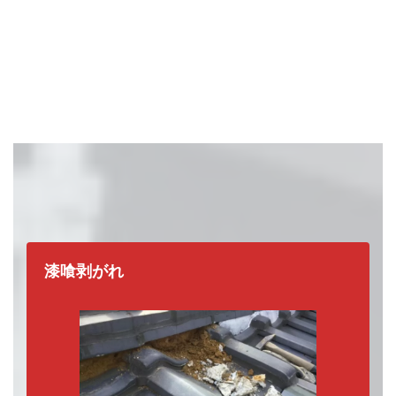
どれか一つでも当てはまったら、
要注
漆喰剥がれ
意
です。