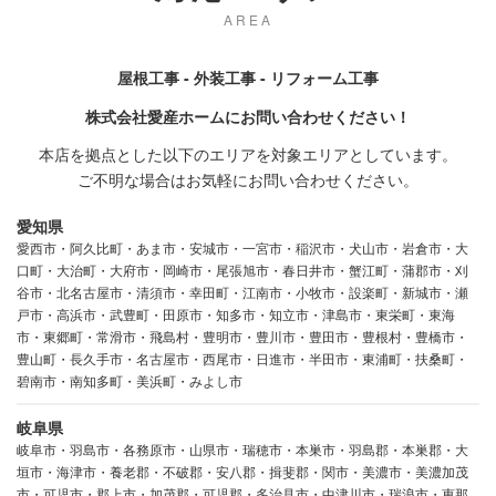
AREA
屋根工事 - 外装工事 - リフォーム工事
株式会社愛産ホームにお問い合わせください！
本店を拠点とした以下のエリアを対象エリアとしています。
ご不明な場合はお気軽にお問い合わせください。
愛知県
愛西市・阿久比町・あま市・安城市・一宮市・稲沢市・犬山市・岩倉市・大
口町・大治町・大府市・岡崎市・尾張旭市・春日井市・蟹江町・蒲郡市・刈
谷市・北名古屋市・清須市・幸田町・江南市・小牧市・設楽町・新城市・瀬
戸市・高浜市・武豊町・田原市・知多市・知立市・津島市・東栄町・東海
市・東郷町・常滑市・飛島村・豊明市・豊川市・豊田市・豊根村・豊橋市・
豊山町・長久手市・名古屋市・西尾市・日進市・半田市・東浦町・扶桑町・
碧南市・南知多町・美浜町・みよし市
岐阜県
岐阜市・羽島市・各務原市・山県市・瑞穂市・本巣市・羽島郡・本巣郡・大
垣市・海津市・養老郡・不破郡・安八郡・揖斐郡・関市・美濃市・美濃加茂
市・可児市・郡上市・加茂郡・可児郡・多治見市・中津川市・瑞浪市・恵那