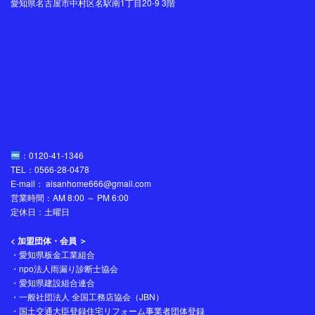
愛知県名古屋市中村区名駅南1丁目20-9 3階
：0120-41-1346
TEL：0566-28-0478
E-mail： aisanhome666@gmail.com
営業時間：AM 8:00 ～ PM 6:00
定休日：土曜日
< 加盟団体・会員 ＞
・愛知県板金工業組合
・npo法人雨漏り診断士協会
・愛知県建設組合連合
・一般社団法人 全国工務店協会（JBN）
・国土交通大臣登録住宅リフォーム事業者団体登録