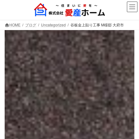
コ
ナ
ン
ビ
テ
ゲ
ン
ー
HOME
ブログ
Uncategorized
谷板金上貼り工事 M様邸 大府市
ツ
シ
へ
ョ
ス
ン
キ
に
ッ
移
プ
動
谷板金上貼り工事 M様邸 大府市
株式会社愛産ホーム
～大切なお住まいを守ります～
大府市を中心に、板金貼り替え工事・屋根塗装・外壁
塗装を筆頭に防水やリフォーム工事も行っています。