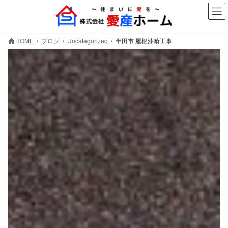
コ
ナ
ン
ビ
テ
ゲ
ン
ー
HOME
ブログ
Uncategorized
半田市 屋根漆喰工事
ツ
シ
へ
ョ
ス
ン
キ
に
ッ
移
プ
動
半田市 屋根漆喰工事
株式会社愛産ホーム
～大切なお住まいを守ります～
愛知県半田市を中心に、屋根工事・漆喰工事を筆頭に
防水やリフォーム工事も行っています。