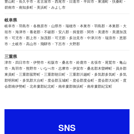
豊山町・長久手市・名古屋市・西尾市・日進市・半田市・東浦町・扶桑町・
碧南市・南知多町・美浜町・みよし市
岐阜県
岐阜市・羽島市・各務原市・山県市・瑞穂市・本巣市・羽島郡・本巣郡・大
垣市・海津市・養老郡・不破郡・安八郡・揖斐郡・関市・美濃市・美濃加茂
市・可児市・郡上市・加茂郡・可児郡・多治見市・中津川市・瑞浪市・恵那
市・土岐市・高山市・飛騨市・下呂市・大野郡
三重県
津市・四日市市・伊勢市・松阪市・桑名市・鈴鹿市・名張市・尾鷲市・亀山
市・鳥羽市・熊野市・いなべ市・志摩市・伊賀市・桑名郡木曽岬町・員弁郡
東員町・三重郡菰野町・三重郡朝日町・三重郡川越町・多気郡多気町・多気
郡明和町・多気郡大台町・度会郡玉城町・度会郡度会町・度会郡大紀町・度
会郡南伊勢町・北牟婁郡紀北町・南牟婁郡御浜町・南牟婁郡紀宝町
SNS