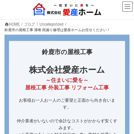
コ
ナ
ン
ビ
テ
ゲ
ン
ー
HOME
ブログ
Uncategorized
ツ
シ
鈴鹿市の屋根工事 漆喰 雨漏り修理は愛産ホームお任せください！
へ
ョ
ス
ン
キ
に
鈴鹿市の屋根工事
ッ
移
プ
動
株式会社愛産ホーム
～住まいに愛を～
屋根工事 外装工事 リフォーム工事
お客様お一人お一人のご要望と正面から向き合いま
す。
仲介業者がいないので余計なコストがかからず安くす
みます。