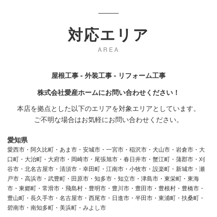
対応エリア
AREA
屋根工事 - 外装工事 - リフォーム工事
株式会社愛産ホームにお問い合わせください！
本店を拠点とした以下のエリアを対象エリアとしています。
ご不明な場合はお気軽にお問い合わせください。
愛知県
愛西市・阿久比町・あま市・安城市・一宮市・稲沢市・犬山市・岩倉市・大
口町・大治町・大府市・岡崎市・尾張旭市・春日井市・蟹江町・蒲郡市・刈
谷市・北名古屋市・清須市・幸田町・江南市・小牧市・設楽町・新城市・瀬
戸市・高浜市・武豊町・田原市・知多市・知立市・津島市・東栄町・東海
市・東郷町・常滑市・飛島村・豊明市・豊川市・豊田市・豊根村・豊橋市・
豊山町・長久手市・名古屋市・西尾市・日進市・半田市・東浦町・扶桑町・
碧南市・南知多町・美浜町・みよし市