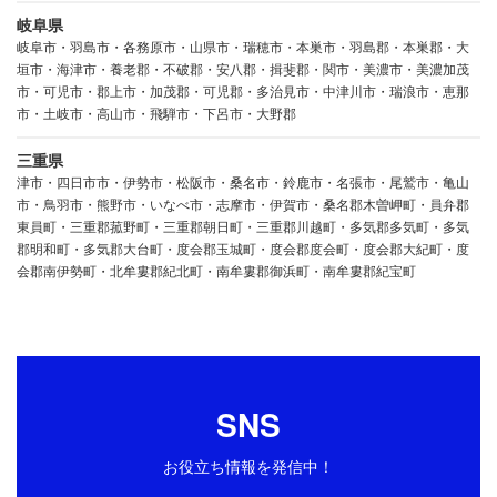
岐阜県
岐阜市・羽島市・各務原市・山県市・瑞穂市・本巣市・羽島郡・本巣郡・大
垣市・海津市・養老郡・不破郡・安八郡・揖斐郡・関市・美濃市・美濃加茂
市・可児市・郡上市・加茂郡・可児郡・多治見市・中津川市・瑞浪市・恵那
市・土岐市・高山市・飛騨市・下呂市・大野郡
三重県
津市・四日市市・伊勢市・松阪市・桑名市・鈴鹿市・名張市・尾鷲市・亀山
市・鳥羽市・熊野市・いなべ市・志摩市・伊賀市・桑名郡木曽岬町・員弁郡
東員町・三重郡菰野町・三重郡朝日町・三重郡川越町・多気郡多気町・多気
郡明和町・多気郡大台町・度会郡玉城町・度会郡度会町・度会郡大紀町・度
会郡南伊勢町・北牟婁郡紀北町・南牟婁郡御浜町・南牟婁郡紀宝町
SNS
お役立ち情報を発信中！