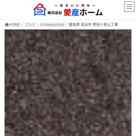
コ
ナ
ン
ビ
テ
ゲ
ン
ー
HOME
ブログ
Uncategorized
愛知県 高浜市 壁張り替え工事
ツ
シ
へ
ョ
ス
ン
キ
に
ッ
移
プ
動
愛知県 高浜市 壁張り替え工事
株式会社愛産ホーム
～大切なお住まいを守ります～
愛知県高浜市を中心に、屋根工事を筆頭に外壁塗装や
リフォーム工事も行っています。