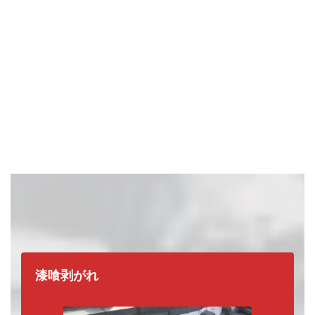
どれか一つでも当てはまったら、
要注
漆喰剥がれ
意
です。