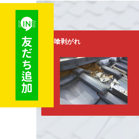
漆喰剥がれ
ど