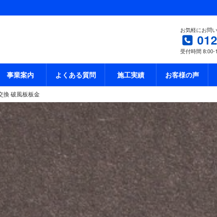
お気軽にお問
012
受付時間 8:00-
事業案内
よくある質問
施工実績
お客様の声
交換 破風板板金
愛知県 常滑市 破風板交換 破風板板金