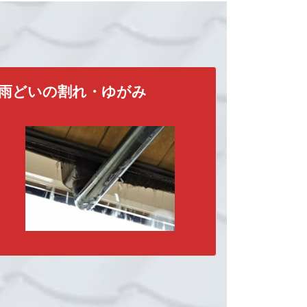
雨どいの割れ・ゆがみ
す。