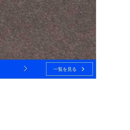
っています。
も、工事はもとよりアフターフォロ
一覧を見る
2026年7月23日
愛知県 高浜市 屋根カ
金の施工になります！