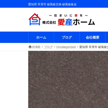
コ
ナ
愛知県 常滑市 破風板交換 破風板板金
ン
ビ
テ
ゲ
ン
ー
ツ
シ
へ
ョ
ス
ン
ホーム
ブログ
会社概要
キ
に
HOME
ブログ
Uncategorized
愛知県 常滑市 破風板
ッ
移
プ
動